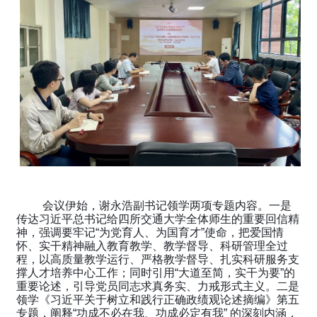
会议伊始，谢永浩副书记领学两项专题内容。一是
传达习近平总书记给四所交通大学全体师生的重要回信精
神，强调要牢记“为党育人、为国育才”使命，把爱国情
怀、实干精神融入教育教学、教学督导、科研管理全过
程，以高质量教学运行、严格教学督导、扎实科研服务支
撑人才培养中心工作；同时引用“大道至简，实干为要”的
重要论述，引导党员同志求真务实、力戒形式主义。二是
领学《习近平关于树立和践行正确政绩观论述摘编》第五
专题，阐释“功成不必在我、功成必定有我” 的深刻内涵，