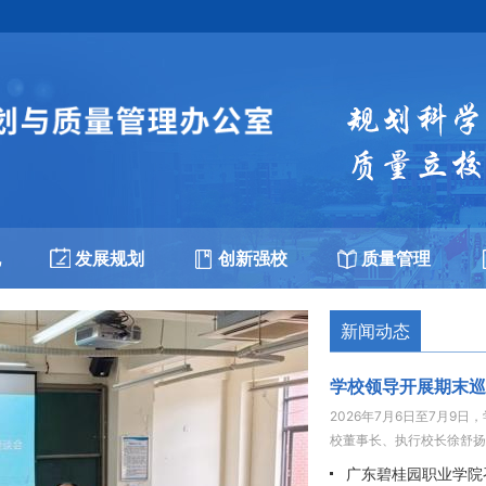
规
发展规划
创新强校
质量管理
新闻动态
学校领导开展期末巡
2026年7月6日至7月
校董事长、执行校长徐舒扬
广东碧桂园职业学院召