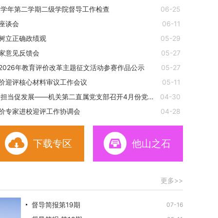
026学年第二学期二级学院督导工作检查
06-25
座谈会
06-11
树立正确政绩观
05-29
家意见反馈会
05-27
2026年教育评价改革主题征文活动参赛作品公示
05-27
价迎评核心材料审议工作会议
05-11
干担当促发展——机关第二直属党支部召开4月份党…
04-30
树立正确政绩观
价专家进校迎评工作协调会
04-28
下载专区
他山之石
更多>>
督导简报第19期
07-16