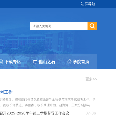
站群导航
下载专区
他山之石
学院首页
更多>>
考工作
9日，学校领导、职能部门领导以及校级督导全程参与期末考试巡考工作。学
、副校长许从进、蒋伯杰，校长助理叶勋、赵海涛、王斌分别参与...
开2025-2026学年第二学期督导工作会议
07-06