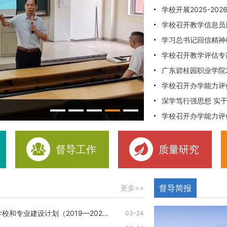
学校开展2025-2
学校召开教学信息员
学习总书记回信精神
学校召开教学评估专
广东碧桂园职业学院
学校召开办学能力评
深学笃行强思想 实
学习总书记回信精神
学校召开办学能力评
1
2
3
4
5
督导工作
质量研究
督导简报
更多>>
和专业建设计划（2019—202…
03-24